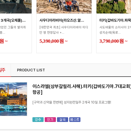
3개국(오체폴)...
사우디아라비아(라오즈산.알...
터키(갑바도기아.파묵칼
끌었던 그들의 발자취
[대한민국 최초] 사우디아라비아 미디
사도바울의 소아시아 2
...
안 땅 현장답사 +...
성지순례(육로...
원
~
5,390,000
원
~
3,790,000
원
~
일주
PRODUCT LIST
이스라엘(상부갈릴리.사해).터키(갑바도기아.7대교회) 
항공]
[구약과 신약을 한번에] 성지완전일주 2개국 10일 프로그램!