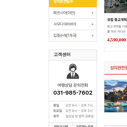
성지완전일주
페르시아(이란)
유럽 종교개혁 
사우디아라비아
종교개혁을 이
를 따라 떠나는 종
집중순례(1개국)
4,590,000
고객센터
성지완전
여행상담 문의전화
031-985-7602
평일
오전 9시 ~ 오후 7시
토요일
오전 9시 ~ 오후 3시
휴무
일요일 및 법적 공휴일
질문과 답변
자주묻는 질문