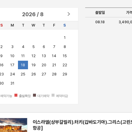
출발일
가
2026 / 8
08.18
3,490,
S
M
T
W
T
F
S
1
2
3
4
5
6
7
8
9
10
11
12
13
14
15
16
17
18
19
20
21
22
23
24
25
26
27
28
29
30
31
예약가능
출발확정
대기예약
예약마감
이스라엘(상부갈릴리).터키(갑바도기아).그리스(고린도)
항공]