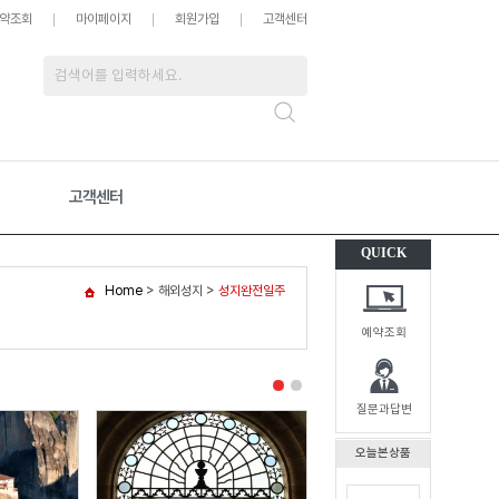
약조회
마이페이지
회원가입
고객센터
고객센터
QUICK
Home
>
해외성지
>
성지완전일주
예약조회
질문과답변
오늘본상품