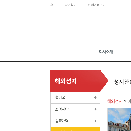
홈
즐겨찾기
전체메뉴보기
회사소개
해외성지
성지완
출애굽
해외성지
인
소아시아
종교개혁