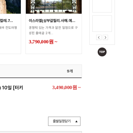
레.7...
이스라엘(상부갈릴리.사해.예...
개국 전도여행
경쟁력 있는 가격과 알찬 일정으로 구
성된 출애굽 2개...
3,790,000
원
~
9개
3,490,000
원
~
10일 [터키
출발일정닫기