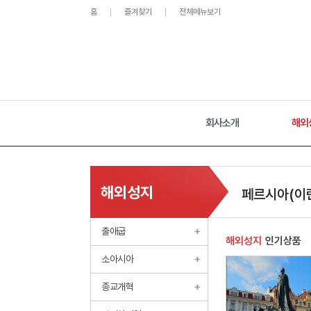
홈
즐겨찾기
전체메뉴보기
회사소개
해외
해외성지
페르시아(이
출애굽
해외성지
인기상품
소아시아
종교개혁