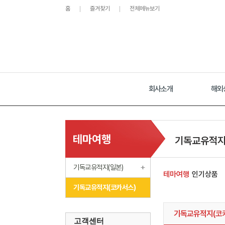
홈
즐겨찾기
전체메뉴보기
회사소개
해외
테마여행
기독교유적지
기독교유적지(일본)
테마여행
인기상품
기독교유적지(코카서스)
기독교유적지(코
고객센터