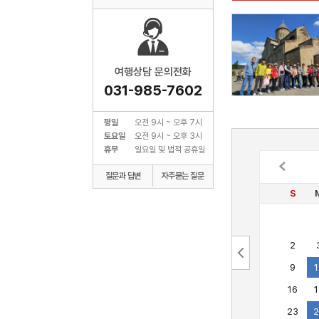
여행상담 문의전화
031-985-7602
평일
오전 9시 ~ 오후 7시
토요일
오전 9시 ~ 오후 3시
휴무
일요일 및 법적 공휴일
질문과 답변
자주묻는 질문
S
2
9
1
16
1
23
2