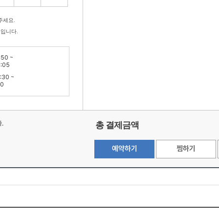
주세요.
액입니다.
:50 ~
:05
:30 ~
50
.
총 결제금액
예약하기
찜하기