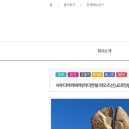
홈
즐겨찾기
전체메뉴보기
회사소개
사우디아라비아(미디안땅.라오즈산).요르단(베