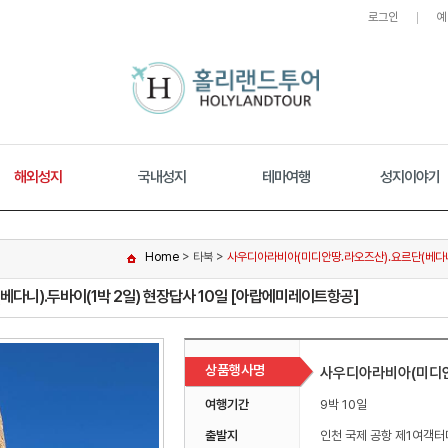
로그인
예
해외성지
국내성지
테마여행
성지이야기
Home
> 타북 >
사우디아라비아(미디안땅.라오즈산).요르단(베다니)
다니).두바이(1박 2일) 현장답사 10일 [아랍에미레이트항공]
상품행사명
사우디아라비아(미디안땅
여행기간
9박 10일
출발지
인천 국제 공항 제1여객