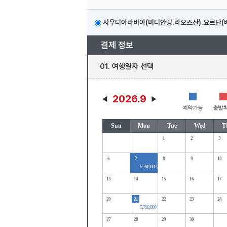
사우디아라비아(미디안땅.라오즈산).요르단(베
결제 정보
01. 여행일자 선택
2026.9
예약가능
출발
Sun
Mon
Tue
Wed
T
1
2
3
6
7
8
9
10
5,790,000
13
14
15
16
17
20
21
22
23
24
5,790,000
27
28
29
30