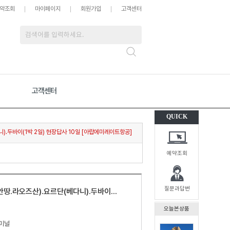
약조회
마이페이지
회원가입
고객센터
고객센터
QUICK
.두바이(1박 2일) 현장답사 10일 [아랍에미레이트항공]
예약조회
질문과답변
.라오즈산).요르단(베다니).두바이...
오늘본상품
터미널