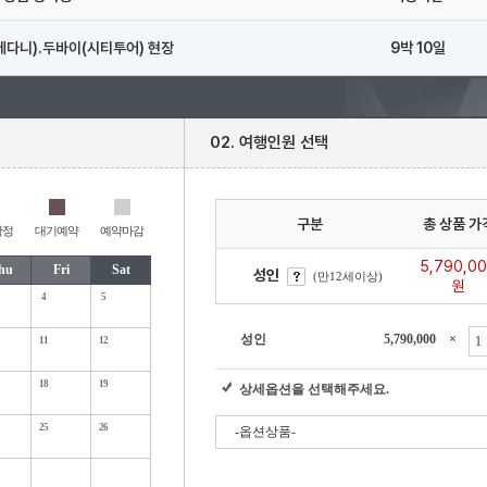
다니).두바이(시티투어) 현장
9박 10일
02. 여행인원 선택
구분
총 상품 가
확정
대기예약
예약마감
5,790,0
hu
Fri
Sat
성인
(만12세이상)
원
4
5
성인
5,790,000
×
11
12
18
19
상세옵션을 선택해주세요.
25
26