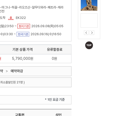
-마그나-하끌-라오즈산-알무다와라-페트라-제라
인천
 도착
EK322
(월)23:50 ~
2026.09.08(화)05:05
현지기준
(수)03:30 ~
2026.09.16(수)16:50
한국기준
기본 상품 가격
유류할증료
원
5,790,000원
0원
약
>
예약마감
/ 최소출발인원 21명 )
* 1인 요금 기준
교통편
성인