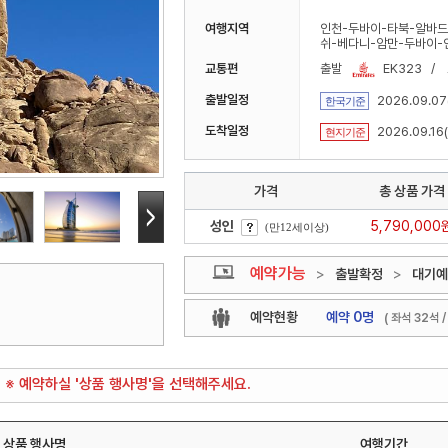
여행지역
인천-두바이-타북-알바드
쉬-베다니-암만-두바이-
교통편
출발
EK323 /
출발일정
2026.09.07
한국기준
도착일정
2026.09.16
현지기준
가격
총 상품 가격
성인
5,790,000
(만12세이상)
예약가능
>
출발확정
>
대기예
예약현황
예약 0명
( 좌석 32석 
※ 예약하실 '상품 행사명'을 선택해주세요.
상품 행사명
여행기간