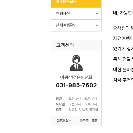
자주묻는질문
네, 가능합
여행사진
단체여행문의
오래전과 
자유여행이
고객센터
있기에 심
통해 전달
대한 올바
여행상담 문의전화
적극 추천
031-985-7602
평일
오전 9시 ~ 오후 7시
토요일
오전 9시 ~ 오후 3시
휴무
일요일 및 법적 공휴일
질문과 답변
자주묻는 질문